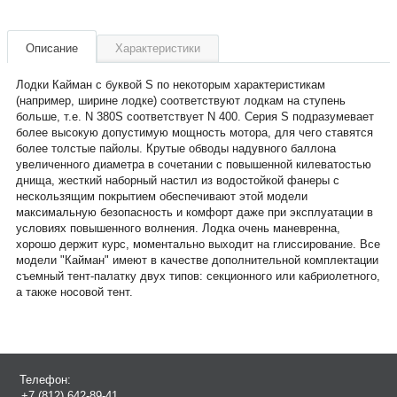
Описание
Характеристики
Лодки Кайман с буквой S по некоторым характеристикам
(например, ширине лодке) соответствуют лодкам на ступень
больше, т.е. N 380S соответствует N 400. Серия S подразумевает
более высокую допустимую мощность мотора, для чего ставятся
более толстые пайолы. Крутые обводы надувного баллона
увеличенного диаметра в сочетании с повышенной килеватостью
днища, жесткий наборный настил из водостойкой фанеры с
нескользящим покрытием обеспечивают этой модели
максимальную безопасность и комфорт даже при эксплуатации в
условиях повышенного волнения. Лодка очень маневренна,
хорошо держит курс, моментально выходит на глиссирование. Все
модели "Кайман" имеют в качестве дополнительной комплектации
съемный тент-палатку двух типов: секционного или кабриолетного,
а также носовой тент.
Модель лодки
Кайман N 380s
Класс лодки
моторно-гребные
Длина наибольшая, м
3.80
Ширина наибольшая, м
1.98
Диаметр баллона, м
0.52
Телефон:
Максимальная мощность мотора, л.с.
30
+7 (812) 642-89-41