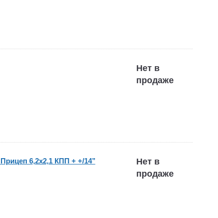
Нет в
продаже
рицеп 6,2х2,1 КПП + +/14’’
Нет в
продаже