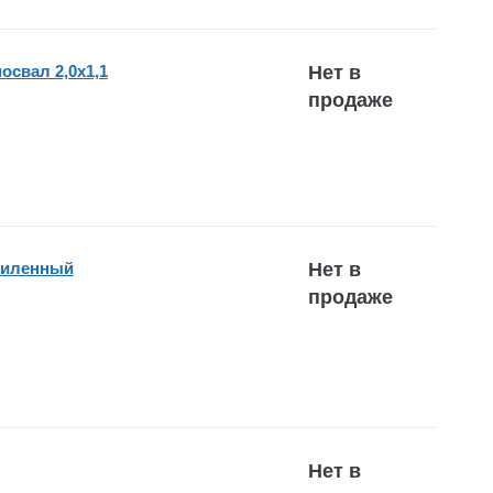
освал 2,0х1,1
Нет в
продаже
силенный
Нет в
продаже
Нет в