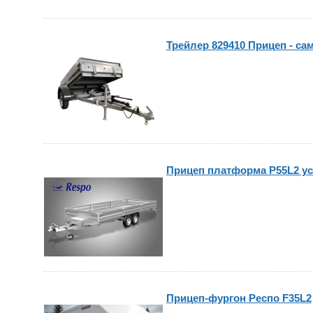
Трейлер 829410 Прицеп - сам
Прицеп платформа P55L2 у
Прицеп-фургон Респо F35L2