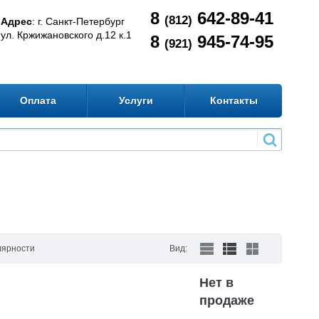
8
642-89-41
(812)
Адрес
: г. Санкт-Петербург
ул. Кржижановского д.12 к.1
8
945-74-95
(921)
Оплата
Услуги
Контакты
лярности
Вид:
Нет в
продаже