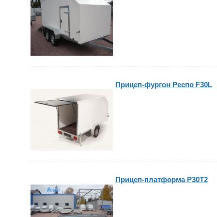
Прицеп-фургон Респо F30L
Прицеп-платформа P30T2