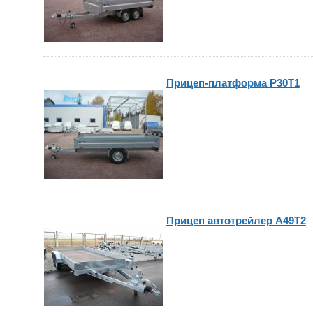
Прицеп-платформа P30T1
Прицеп автотрейлер A49T2