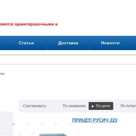
вляются ориентировочными и
Статьи
Доставка
Новости
епы
Сортировать:
По названию
По цене
По попу
ПРИЦЕП РУСИЧ 223