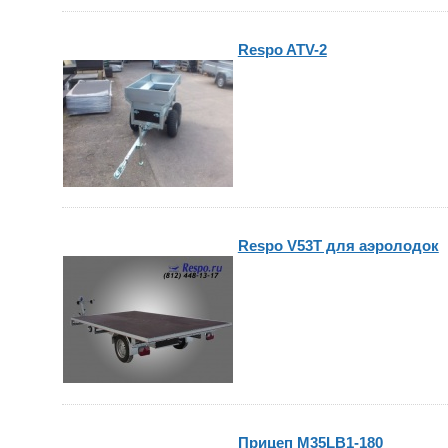
Respo ATV-2
Respo V53T для аэролодок
Прицеп M35LB1-180