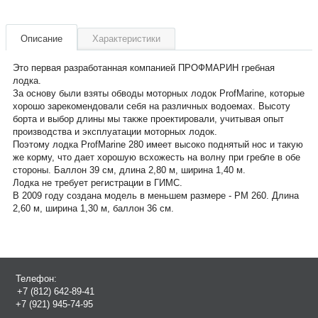
Описание
Характеристики
Это первая разработанная компанией ПРОФМАРИН гребная
лодка.
За основу были взяты обводы моторных лодок ProfMarine, которые
хорошо зарекомендовали себя на различных водоемах. Высоту
борта и выбор длины мы также проектировали, учитывая опыт
производства и эксплуатации моторных лодок.
Поэтому лодка ProfMarine 280 имеет высоко поднятый нос и такую
же корму, что дает хорошую всхожесть на волну при гребле в обе
стороны. Баллон 39 см, длина 2,80 м, ширина 1,40 м.
Лодка не требует регистрации в ГИМС.
В 2009 году создана модель в меньшем размере - РМ 260. Длина
2,60 м, ширина 1,30 м, баллон 36 см.
Параметр
ProfMarine-280 БН
Комплектация настилом
-
Система крепления банок
регулируемые
Длина наибольшая, мм
2800
Длина кокпита, мм
Телефон:
2020
+7 (812) 642-89-41
Ширина наибольшая, мм
1370
+7 (921) 945-74-95
Ширина кокпита, мм
630