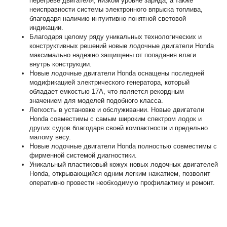
перегреве двигателя, низком уровне заряда, а также
неисправности системы электронного впрыска топлива,
благодаря наличию интуитивно понятной световой
индикации.
Благодаря целому ряду уникальных технологических и
конструктивных решений новые лодочные двигатели Honda
максимально надежно защищены от попадания влаги
внутрь конструкции.
Новые лодочные двигатели Honda оснащены последней
модификацией электрического генератора, который
обладает емкостью 17А, что является рекордным
значением для моделей подобного класса.
Легкость в установке и обслуживании. Новые двигатели
Honda совместимы с самым широким спектром лодок и
других судов благодаря своей компактности и предельно
малому весу.
Новые лодочные двигатели Honda полностью совместимы с
фирменной системой диагностики.
Уникальный пластиковый кожух новых лодочных двигателей
Honda, открывающийся одним легким нажатием, позволит
оперативно провести необходимую профилактику и ремонт.
Лодочный мотор хонда 40
Параметр
(Honda BF40)