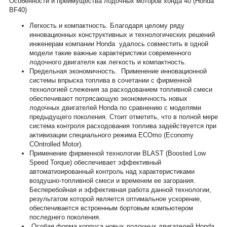
Особенности и преимущества лодочных моторов хонда 40 (Honda
BF40)
Легкость и компактность. Благодаря целому ряду
инновационных конструктивных и технологических решений
инженерам компании Honda удалось совместить в одной
модели такие важные характеристики современного
лодочного двигателя как легкость и компактность.
Предельная экономичность. Применение инновационной
системы впрыска топлива в сочетании с фирменной
технологией слежения за расходованием топливной смеси
обеспечивают потрясающую экономичность новых
лодочных двигателей Honda по сравнению с моделями
предыдущего поколения. Стоит отметить, что в полной мере
система контроля расходования топлива задействуется при
активизации специального режима ECOmo (Economy
COntrolled Motor).
Применение фирменной технологии BLAST (Boosted Low
Speed Torque) обеспечивает эффективный
автоматизированный контроль над характеристиками
воздушно-топливной смеси и временем ее загорания.
Бесперебойная и эффективная работа данной технологии,
результатом которой является оптимальное ускорение,
обеспечивается встроенным бортовым компьютером
последнего поколения.
Особая форма корпуса новых лодочных двигателей Honda