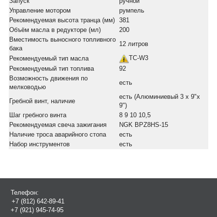
Запуск
ручной
Управление мотором
румпель
Рекомендуемая высота транца (мм)
381
Объём масла в редукторе (мл)
200
Вместимость выносного топливного
12 литров
бака
TC-W3
Рекомендуемый тип масла
Рекомендуемый тип топлива
92
Возможность движения по
есть
мелководью
есть (Алюминиевый 3 х 9"х
Гребной винт, наличие
9")
Шаг гребного винта
8 9 10 10,5
Рекомендуемая свеча зажигания
NGK BPZ8HS-15
Наличие троса аварийного стопа
есть
Набор инструментов
есть
Телефон:
+7 (812) 642-89-41
+7 (921) 945-74-95