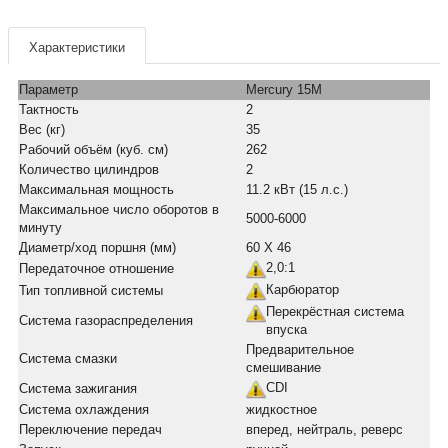
Характеристики
Параметр
Mercury 15M
Тактность
2
Вес (кг)
35
Рабочий объём (куб. см)
262
Количество цилиндров
2
Максимальная мощность
11.2 кВт (15 л.с.)
Максимальное число оборотов в
5000-6000
минуту
Диаметр/ход поршня (мм)
60 Х 46
2,0:1
Передаточное отношение
Карбюратор
Тип топливной системы
Перекрёстная система
Система газораспределения
впуска
Предварительное
Система смазки
смешивание
CDI
Система зажигания
Система охлаждения
жидкостное
Переключение передач
вперед, нейтраль, реверс