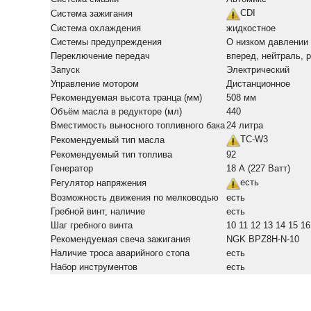
CDI
Система зажигания
Система охлаждения
жидкостное
Системы предупреждения
О низком давлении 
Переключение передач
вперед, нейтраль, 
Запуск
Электрический
Управление мотором
Дистанционное
Рекомендуемая высота транца (мм)
508 мм
Объём масла в редукторе (мл)
440
Вместимость выносного топливного бака
24 литра
TC-W3
Рекомендуемый тип масла
Рекомендуемый тип топлива
92
Генератор
18 А (227 Ватт)
есть
Регулятор напряжения
Возможность движения по мелководью
есть
Гребной винт, наличие
есть
Шаг гребного винта
10 11 12 13 14 15 16
Рекомендуемая свеча зажигания
NGK BPZ8H-N-10
Наличие троса аварийного стопа
есть
Набор инструментов
есть