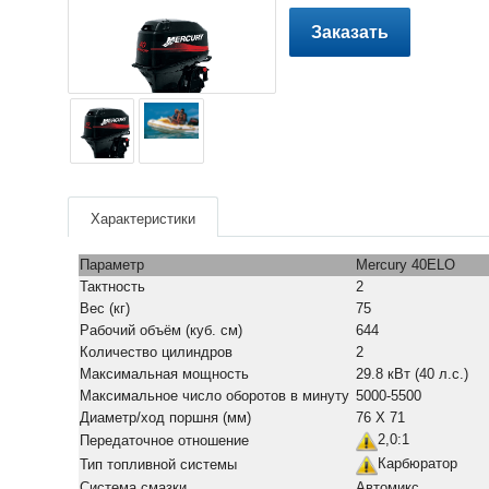
Заказать
Характеристики
Параметр
Mercury 40ELO
Тактность
2
Вес (кг)
75
Рабочий объём (куб. см)
644
Количество цилиндров
2
Максимальная мощность
29.8 кВт (40 л.с.)
Максимальное число оборотов в минуту
5000-5500
Диаметр/ход поршня (мм)
76 Х 71
2,0:1
Передаточное отношение
Карбюратор
Тип топливной системы
Система смазки
Автомикс