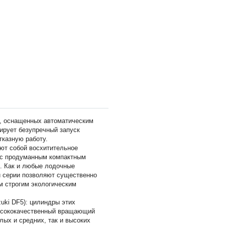
, оснащенных автоматическим
тирует безупречный запуск
тказную работу.
яют собой восхитительное
 с продуманным компактным
. Как и любые лодочные
й серии позволяют существенно
м строгим экологическим
zuki DF5): цилиндры этих
высококачественный вращающий
лых и средних, так и высоких