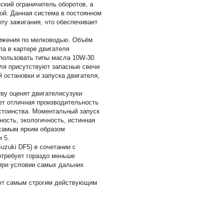
ский ограничитель оборотов, а
ой. Данная система в постоянном
ту зажигания, что обеспечивает
вижения по мелководью. Объём
ла в картере двигателя
спользовать типы масла 10W-30
ля присутствуют запасные свечи
остановки и запуска двигателя,
ву оценят двигателисузуки
ует отличная производительность
остоинства. Моментальный запуск
ость, экологичность, истинная
 самым ярким образом
 5.
uzuki DF5) в сочетании с
отребует гораздо меньше
 при условии самых дальних
ют самым строгим действующим