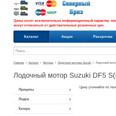
Цены носят исключительно информационный характер, я
могут отличаться от действительных розничных цен.
Каталог
Акции
Рассрочка
Главная
/
Каталог
/
Моторы
/
Лодочные моторы Suzuki
/
Лодочный мотор
Лодочный мотор Suzuki DF5 S(
Цену уточняйте по теле
Прицепы
Лодки
Катера