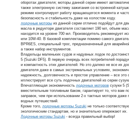
оборотах двигателя; моторы данной серии имеют автоматиче
также электронную систему зажигания со встроенной катушк
режиме контролирует работу вращающегося момента и часто
безопасность и стабильность даже на холостом ходу.
лодочные моторы
из данной серии отлично подойдут для д
масла в редукторе двигателя составляет 190 мл, объем мас
находится на уровне 700 мл. Производитель рекомендует и
или 10W-40. В базовой комплектации помимо самого двигате
BPR6ES, специальный трос, предназначенный для аварийной 
а также набор инструментов.
Владельцы маленьких судов и надувных лодок по достоинст
5 (Suzuki DF5). В первую очередь всех потребителей порад
и компактность этих двигателей. Но это далеко не все их д
двигателя даже в самых экстремальных условиях, экономичн
надежность, долговечность и простое управление – все это
иллюстрирует все суть лодочных двигателей из серии сузуки
Впечатляющая экономичность
лодочных моторов
сузуки 5 (S
вместительным топливным баком, гарантирует то, что вам п
заправок, чем при использовании 2-х тактных моторов даже
водных путешествий.
Кроме того,
лодочные моторы Suzuki
не только соответству
экологическим стандартам, но и значительно опережают их.
Лодочные моторы Suzuki
- всегда правильный выбор!
Параметр
Suzuki DF5S (L)
Тактность
4