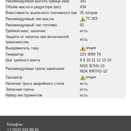
Рекомендуемая высота транца (мм)
381
Объём масла в редукторе (мл)
434
Вместимость выносного топливного бак
25 литров
TC-W3
Рекомендуемый тип масла
Рекомендуемый тип топлива
92
Гребной винт, наличие
есть
Защита от запуска при включенной
есть
трансмиссии.
опция
Выпрямитель тока
Генератор
12V 80W 7A
Шаг гребного винта
8 9 10 11 12 13 14
NGK B7HS-10
Рекомендуемая свеча зажигания
NGK BR7HS-10
опция
Тахометр
Наличие троса аварийного стопа
есть
Запасная свеча
есть
Набор инструментов
есть
Телефон:
+7 (812) 642-89-41