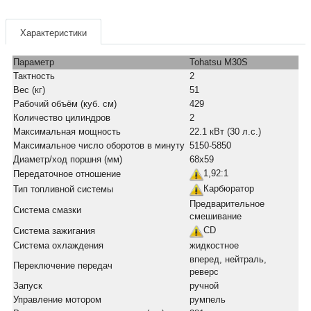
Характеристики
Параметр
Tohatsu M30S
Тактность
2
Вес (кг)
51
Рабочий объём (куб. см)
429
Количество цилиндров
2
Максимальная мощность
22.1 кВт (30 л.с.)
Максимальное число оборотов в минуту
5150-5850
Диаметр/ход поршня (мм)
68х59
1,92:1
Передаточное отношение
Карбюратор
Тип топливной системы
Предварительное
Система смазки
смешивание
CD
Система зажигания
Система охлаждения
жидкостное
вперед, нейтраль,
Переключение передач
реверс
Запуск
ручной
Управление мотором
румпель