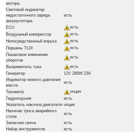
мотора.
Световой индикатор
недостаточного заряда
есть
аккумулятора.
есть
ECU
есть
Воздушный компрессор
есть
Непосредственный впрыск
есть
Поршень TLDI
Пошаговое изменение
есть
оборотов
есть
Выпрямитель тока
Генератор
12V 280W 23A
Индикатор низкого давления
есть
масла
опция
Тахометр
Гидроподъем
есть
Указатель наклона двигателя
опция
Наличие троса аварийного
есть
стопа
Запасная свеча
есть
Набор инструментов
есть