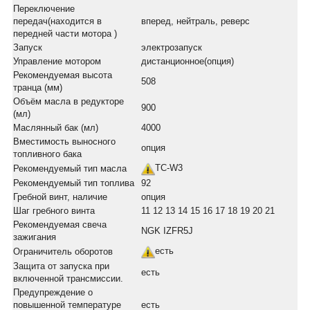
Переключение
передач(находится в
вперед, нейтраль, реверс
передней части мотора )
Запуск
электрозапуск
Управление мотором
дистанционное(опция)
Рекомендуемая высота
508
транца (мм)
Объём масла в редукторе
900
(мл)
Маслянный бак (мл)
4000
Вместимость выносного
опция
топливного бака
TC-W3
Рекомендуемый тип масла
Рекомендуемый тип топлива
92
Гребной винт, наличие
опция
Шаг гребного винта
11 12 13 14 15 16 17 18 19 20 21
Рекомендуемая свеча
NGK IZFR5J
зажигания
есть
Ограничитель оборотов
Защита от запуска при
есть
включенной трансмиссии.
Предупреждение о
повышенной температуре
есть