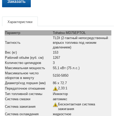
Заказать
Характеристики
Параметр
Tohatsu MD75EPTOL
TLDI (2-тактный непосредственный
Тактность
впрыск топлива под низким
давлением)
Вес (кг)
153
Рабочий объём (куб. см)
1267
Количество цилиндров
3
Максимальная мощность
55,1 кВт (75 л.с.)
Максимальное число
5150-5850
оборотов в минуту
Диаметр/ход поршня (мм)
86 x 72.7
2,33:1
Передаточное отношение
Тип топливной системы
Инжектор
Система смазки
автомикс
Бесконтактная система
Система зажигания
зажигания
Система охлаждения
жидкостное