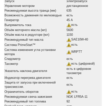
Запуск
электрозапуск
Управление мотором
дистанционное
Рекомендуемая высота транца (мм)
635
Возможность движения по мелководью
есть
Генератор
45 А
есть
Выпрямитель тока
Объём моторного масла (мл)
5600
Объём масла в редукторе (мл)
1150
SAE10W-40
Рекомендуемый тип масла
есть
Система PrimeStart™
Система изменения угла установки
WRPTT
мотора
Спидометр
есть
есть (цифровой)
Тахометр
есть в цифровом
Указатель наклона двигателя
тахометре
Индикатор перегрева двигателя
есть
Защита от запуска при включенной
есть
трансмиссии.
есть
Ограничитель оборотов
Рекомендуемая свеча зажигания
NGK LFR5A-11
Рекомендуемый тип топлива
92