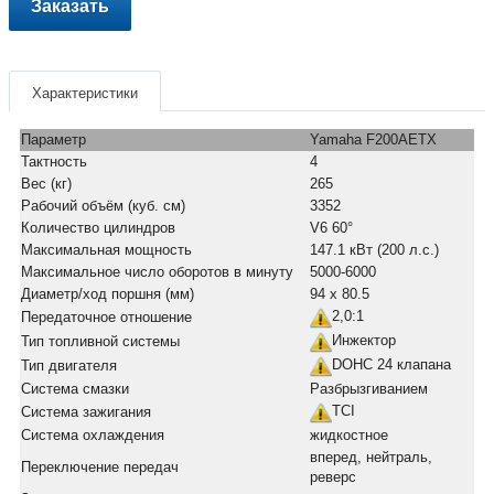
Заказать
Характеристики
Параметр
Yamaha F200AETX
Тактность
4
Вес (кг)
265
Рабочий объём (куб. см)
3352
Количество цилиндров
V6 60°
Максимальная мощность
147.1 кВт (200 л.с.)
Максимальное число оборотов в минуту
5000-6000
Диаметр/ход поршня (мм)
94 x 80.5
2,0:1
Передаточное отношение
Инжектор
Тип топливной системы
DOHC 24 клапана
Тип двигателя
Система смазки
Разбрызгиванием
TCI
Система зажигания
Система охлаждения
жидкостное
вперед, нейтраль,
Переключение передач
реверс