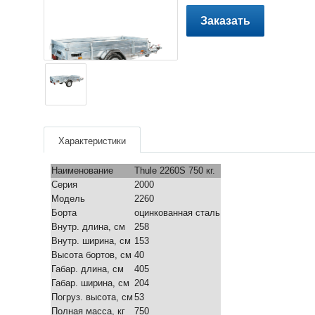
Заказать
Характеристики
Наименование
Thule 2260S 750 кг.
Серия
2000
Модель
2260
Борта
оцинкованная сталь
Внутр. длина, см
258
Внутр. ширина, см
153
Высота бортов, см
40
Габар. длина, см
405
Габар. ширина, см
204
Погруз. высота, см
53
Полная масса, кг
750