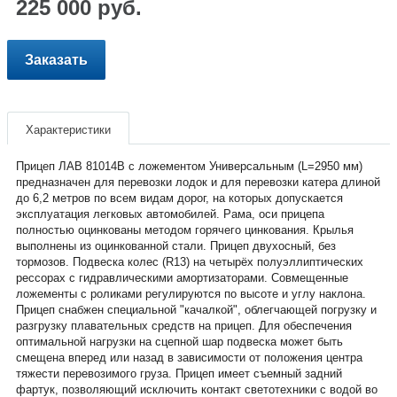
225 000 руб.
Заказать
Характеристики
Прицеп ЛАВ 81014В с ложементом Универсальным (L=2950 мм)
предназначен для перевозки лодок и для перевозки катера длиной
до 6,2 метров по всем видам дорог, на которых допускается
эксплуатация легковых автомобилей. Рама, оси прицепа
полностью оцинкованы методом горячего цинкования. Крылья
выполнены из оцинкованной стали. Прицеп двухосный, без
тормозов. Подвеска колес (R13) на четырёх полуэллиптических
рессорах с гидравлическими амортизаторами. Совмещенные
ложементы с роликами регулируются по высоте и углу наклона.
Прицеп снабжен специальной "качалкой", облегчающей погрузку и
разгрузку плавательных средств на прицеп. Для обеспечения
оптимальной нагрузки на сцепной шар подвеска может быть
смещена вперед или назад в зависимости от положения центра
тяжести перевозимого груза. Прицеп имеет съемный задний
фартук, позволяющий исключить контакт светотехники с водой во