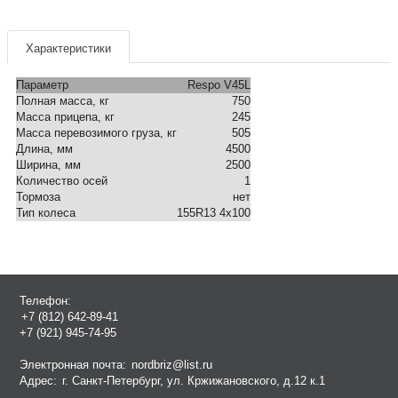
Характеристики
Параметр
Respo V45L
Полная масса, кг
750
Масса прицепа, кг
245
Масса перевозимого груза, кг
505
Длина, мм
4500
Ширина, мм
2500
Количество осей
1
Тормоза
нет
Тип колеса
155R13 4x100
Телефон:
+7 (812) 642-89-41
+7 (921) 945-74-95
Электронная почта:
nordbriz@list.ru
Адрес:
г. Санкт-Петербург, ул. Кржижановского, д.12 к.1