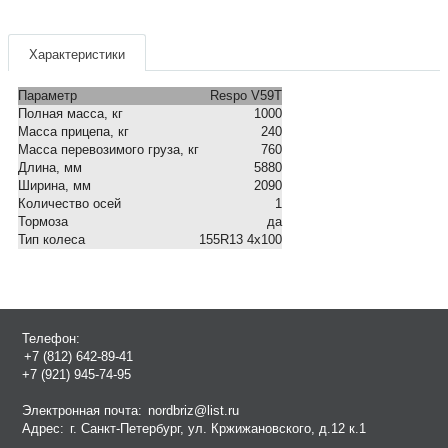
Характеристики
Параметр
Respo V59T
Полная масса, кг
1000
Масса прицепа, кг
240
Масса перевозимого груза, кг
760
Длина, мм
5880
Ширина, мм
2090
Количество осей
1
Тормоза
да
Тип колеса
155R13 4x100
Телефон:
+7 (812) 642-89-41
+7 (921) 945-74-95
Электронная почта:
nordbriz@list.ru
Адрес:
г. Санкт-Петербург, ул. Кржижановского, д.12 к.1